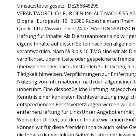
Umsatzsteuergesetz: DE266848295
VERANTWORTLICH FÜR DEN INHALT NACH § 55 ABS.
Blogna · Europastr. 10 · 65385 Rüdesheim am Rhein
Quelle: http://www.e-recht24.de HAFTUNGSAUSSC
Haftung für Inhalte: Als Diensteanbieter sind wir g
eigene Inhalte auf diesen Seiten nach den allgemei
verantwortlich. Nach §§ 8 bis 10 TMG sind wir als Di
verpflichtet, übermittelte oder gespeicherte fremde
überwachen oder nach Umständen zu forschen, die a
Tätigkeit hinweisen. Verpflichtungen zur Entfernun
Nutzung von Informationen nach den allgemeinen G
unberührt. Eine diesbezügliche Haftung ist jedoch e
Kenntnis einer konkreten Rechtsverletzung möglic
entsprechenden Rechtsverletzungen werden wir di
entfernen.Haftung für LinksUnser Angebot enthält 
Webseiten Dritter, auf deren Inhalte wir keinen Ein
können wir für diese fremden Inhalte auch keine 
die Inhalte der verlinkten Seiten ist stets der jeweil